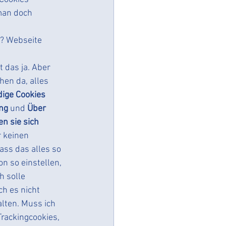
man doch 
n? Webseite 
 das ja. Aber 
hen da, alles 
ige Cookies 
ng
 und 
Über 
n sie sich 
r keinen 
ass das alles so 
n so einstellen, 
h solle 
h es nicht 
alten. Muss ich 
Trackingcookies, 