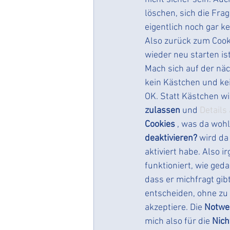
löschen, sich die Fra
eigentlich noch gar k
Also zurück zum Cooki
wieder neu starten ist 
Mach sich auf der näc
kein Kästchen und kei
OK. Statt Kästchen wi
zulassen 
und 
Details
Cookies
 , was da wohl
deaktivieren? 
wird da 
aktiviert habe. Also i
funktioniert, wie ged
dass er michfragt gibt
entscheiden, ohne zu 
akzeptiere. Die 
Notwen
mich also für die 
Nich