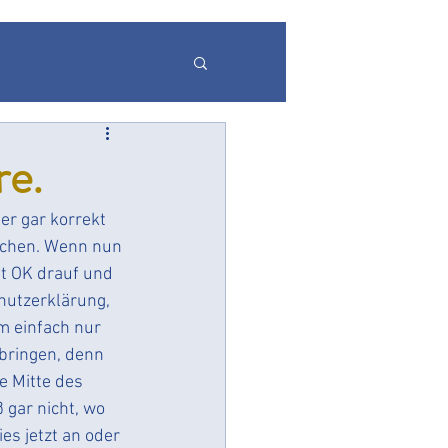
r
re.
er gar korrekt 
kchen. Wenn nun 
it OK drauf und 
hutzerklärung, 
gspflicht
Echtzeit
m einfach nur 
bringen, denn 
 Mitte des 
 gar nicht, wo 
es jetzt an oder 