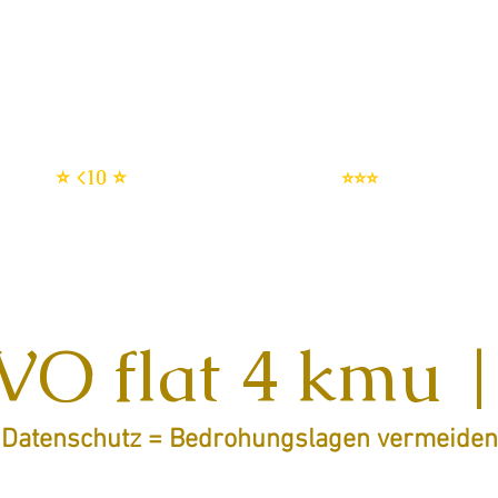
enschutz SERVICES
DSMS | Datenschutzmanagemen
DSGVO setup
IT Sicherheit
⭐ <10 ⭐
⭐⭐⭐
O flat 4 kmu |
Datenschutz = Bedrohungslagen vermeiden