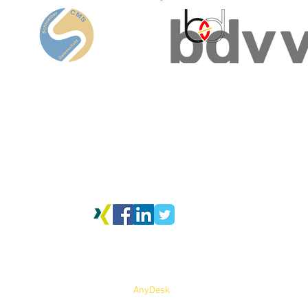
Schloemer | CMS
bundesverband deutscher
vereine & verbände e. V.
Lindlbergstr. 18b
92331 Parsberg (Opf.)​
Siemensstr. 9
(Bayern)
93055 Regensburg
Telefon
+49 (0)160 960 722 72
Hotline:
+49 (0)160 960 72272
E-Mail
jschloemer@dsgvo-4kmu.de
E-Mail:
kontakt@bdvv.de
|
Datenschutzinformationen
|
Nutzungsbedingungen
|
Allgemeine Geschäft
Impressum
|
Hinweisgeberschutz
AnyDesk