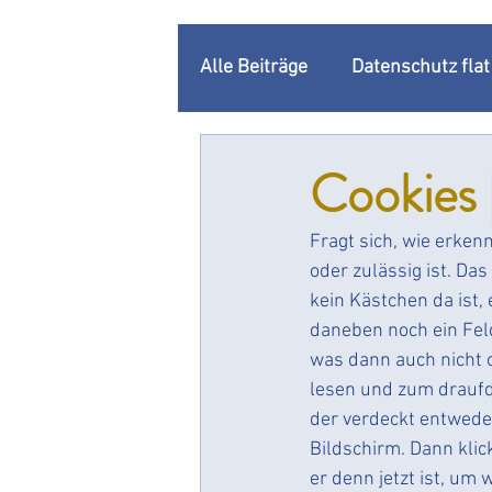
Alle Beiträge
Datenschutz fla
Unternehmenskommunikatio
Cookies 
Fragt sich, wie erkenn
Datenschutzbeauftragter
oder zulässig ist. D
kein Kästchen da ist,
Rechenschaftspflicht
daneben noch ein Fel
Do
was dann auch nicht o
lesen und zum draufd
Changemanagement
Dat
der verdeckt entwede
Bildschirm. Dann klic
er denn jetzt ist, um 