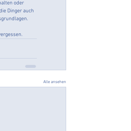
halten oder 
die Dinger auch 
sgrundlagen. 
vergessen. 
Alle ansehen