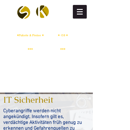
DSGVO flat
DSGVO setup
⭐Pakete & Preise ⭐
⭐ <10 ⭐
IT Sicherheit
Whistleblowing
⭐⭐⭐
⭐⭐⭐
IT Sicherheit
Cyberangriffe werden nicht
angekündigt. Insofern gilt es,
verdächtige Aktivitäten früh genug zu
erkennen und Gefahrenquellen zu