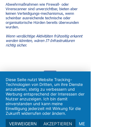
Abwehrmaßnahmen wie Firewall- oder
Virenscanner sind unverzichtbar, bieten aber
keinen Verteidigungs-mechanismus, wenn
scheinbar ausreichende technische oder
organisatorische Hürden bereits überwunden
wurden.
Wenn verdächtige Aktivitäten frühzeitig erkannt
werden könnten, wären IT-Infrastrukturen
richtig sicher.
Diese Seite nutzt Website Tracking-
Technologien von Dritten, um ihre Dienste
anzubieten, stetig zu verbessern und
Werbung entsprechend der Interessen der
Nutzer anzuzeigen. Ich bin damit
einverstanden und kann meine
Früherkennung
Einwilligung jederzeit mit Wirkung für die
Je früher man eine Offensive in der eigenen IT-
Zukunft widerrufen oder ändern.
Infrastruktur erkennt, desto schneller kann man
intervenieren.
VERWEIGERN
AKZEPTIEREN
MEHR