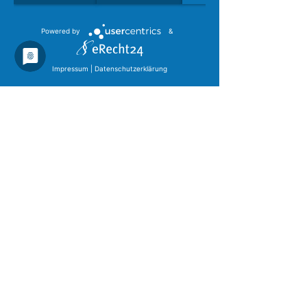
Was zählt, ist das
Desaster
in Echtzeit zu
erkennen, zu analysieren und Maßnahmen zu
ergreifen.
Powered by
&
Zur Erkennung bieten wir eine innovative und
zugleich
transruptive
Technologie zur
Impressum
|
Datenschutzerklärung
Überwindung und Minimierung der
Bedrohungslagen.
Wir empfehlen ein Früherkennungs- und -
warnsystem innerhalb Ihrer Systemlandschaft zu
intergrieren und überwachen je nach SLA
(Service-Level-Agreement) permanent 24/7 Ihre
Infrastruktur, verbunden mit einem gemeinsam
abgestimmten Interventionsverfahren.
Managed Services