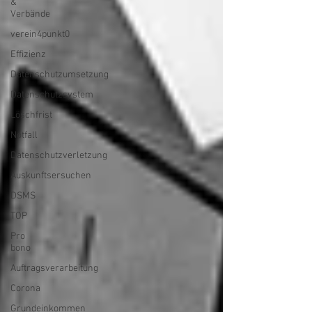
&
Verbände
verein4punkt0
Effizienz
Datenschutzumsetzung
Datenschutzsystem
Löschfrist
Notfall
Datenschutzverletzung
Auskunftsersuchen
DSMS
TOP
Pro
bono
Auftragsverarbeitung
Corona
Grundeinkommen