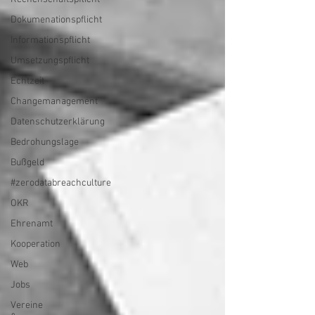
Dokumenationspflicht
Informationspflicht
Umsetzungspflicht
Echtzeit
Changemanagement
Datenschutzerklärung
Bedrohungslage
Bußgeld
#zerodatabreachculture
OKR
Ehrenamt
Kooperation
Web
Jobs
Vereine