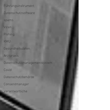
Führungsinstrument
Datenschutzsoftware
spams
Viren
Pishing
KMU
Gesundheitsdaten
Arztpraxis
Datenschutzmanagementsystem
Covid
Datenschutzbehörde
Consentmanager
Verantwortliche
Hygiene
Cyberattacke