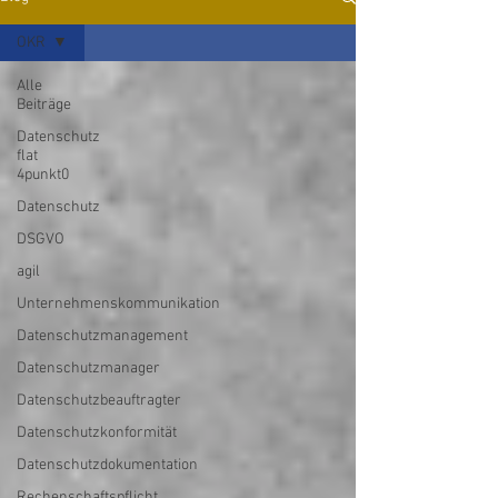
OKR
Alle
Beiträge
Datenschutz
flat
4punkt0
Datenschutz
DSGVO
agil
Unternehmenskommunikation
Datenschutzmanagement
Datenschutzmanager
Datenschutzbeauftragter
Datenschutzkonformität
Datenschutzdokumentation
Rechenschaftspflicht