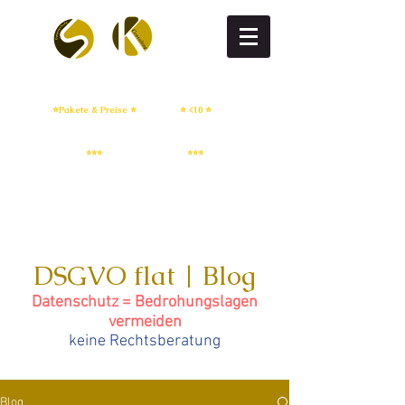
DSGVO flat
DSGVO setup
⭐Pakete & Preise ⭐
⭐ <10 ⭐
IT Sicherheit
Whistleblowing
⭐⭐⭐
⭐⭐⭐
DSGVO flat | Blog
Datenschutz = Bedrohungslagen
vermeiden
keine Rechtsberatung
Blog