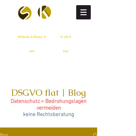
DSGVO flat
DSGVO setup
⭐Pakete & Preise ⭐
⭐ <10 ⭐
IT Sicherheit
Whistleblowing
⭐⭐⭐
⭐⭐⭐
DSGVO flat | Blog
Datenschutz = Bedrohungslagen
vermeiden
keine Rechtsberatung
Blog