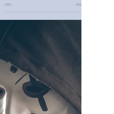
Cyberresilienz
Cyberresilienz, Früherkennungstechnologie
und Desastermanagement vermeiden
schwerste Folgen von Cyberangriffen.