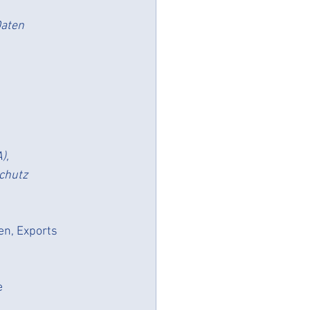
aten 
),
chutz
en, Exports 
 