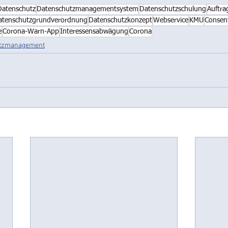
Datenschutz
Datenschutzmanagementsystem
Datenschutzschulung
Auftra
atenschutzgrundverordnung
Datenschutzkonzept
Webservice
KMU
Consen
e
Corona-Warn-App
Interessensabwägung
Corona
tzmanagement