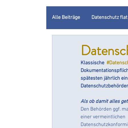
Alle Beiträge
Datenschutz fla
Unternehmenskommunikatio
Datensch
Klassische  
#Datensc
Datenschutzbeauftragter
Dokumentationspflic
spätesten jährlich ei
Rechenschaftspflicht
Datenschutzbehörden
Do
Als ob damit alles ge
Changemanagement
Dat
Den Behörden ggf. ma
einer vermeintlichen 
Datenschutzkonformit