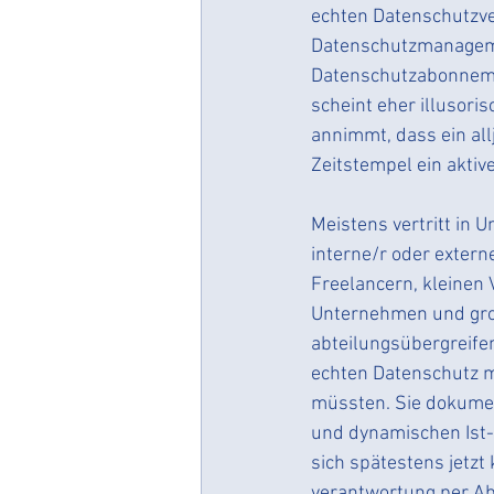
#zerodatabreachculture
echten Datenschutzve
Datenschutzmanagem
Datenschutzabonneme
Vereine & Verbände
vere
scheint eher illusoris
annimmt, dass ein allj
Zeitstempel ein akti
Meistens vertritt in 
interne/r oder externe
Freelancern, kleinen 
Unternehmen und groß
abteilungsübergreifen
echten Datenschutz m
müssten. Sie dokument
und dynamischen Ist-
sich spätestens jetz
verantwortung per Ab