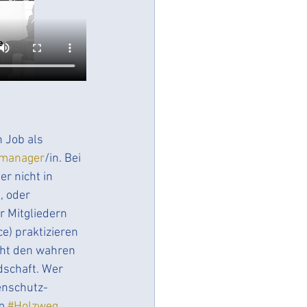
Datenschutzsystem
 Job als 
zmanager
/in. Bei 
r nicht in 
 oder 
r Mitgliedern 
) praktizieren 
cht den wahren 
schaft. Wer 
enschutz-
m 
#Holzweg
.