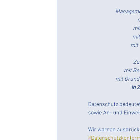
Managemen
m
mi
mit
mit
Zu
mit Be
mit Grund
in 
Datenschutz bedeutet 
sowie An- und Einwei
Wir warnen ausdrückli
#Datenschutzkonform