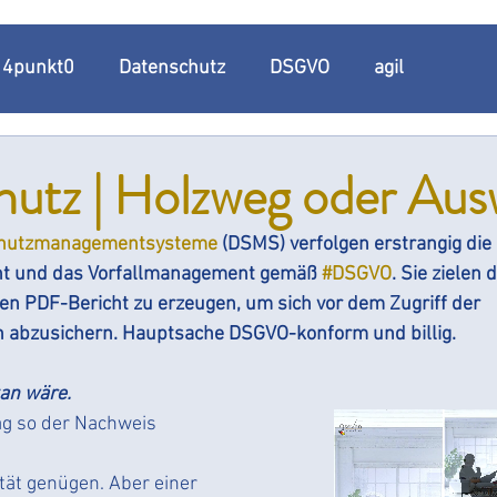
t 4punkt0
Datenschutz
DSGVO
agil
n
Datenschutzmanagement
Datenschutzmanage
utz | Holzweg oder Au
hutzmanagementsysteme
 (DSMS) verfolgen erstrangig die 
Datenschutzkonformität
Datenschutzdokumentation
ht und das Vorfallmanagement gemäß 
#DSGVO
. Sie zielen 
nen PDF-Bericht zu erzeugen, um sich vor dem Zugriff der 
 abzusichern. Hauptsache DSGVO-konform und billig.
kumenationspflicht
Informationspflicht
Umsetzun
tan wäre.
enschutzerklärung
Bedrohungslage
Bußgeld
g so der Nachweis 
ät genügen. Aber einer 