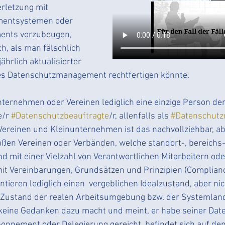
OKR
Ehrenamt
Kooperation
Web
Jobs
rletzung mit 
entsystemen oder 
nts vorzubeugen, 
in4punkt0
Effizienz
Datenschutzumsetzung
ch, als man fälschlich 
ährlich aktualisierter 
ves Datenschutzmanagement rechtfertigen könnte. 
Unternehmen oder Vereinen lediglich eine einzige Person den
/r 
#Datenschutzbeauftragte
/r, allenfalls als 
#Datenschut
Vereinen und Kleinunternehmen ist das nachvollziehbar, abe
en Vereinen oder Verbänden, welche standort-, bereichs-,
d mit einer Vielzahl von Verantwortlichen Mitarbeitern ode
it Vereinbarungen, Grundsätzen und Prinzipien (Compliance
ieren lediglich einen  vergeblichen Idealzustand, aber ni
Zustand der realen Arbeitsumgebung bzw. der Systemland
t keine Gedanken dazu macht und meint, er habe seiner Dat
onnement oder Delegierung gereicht, befindet sich auf de