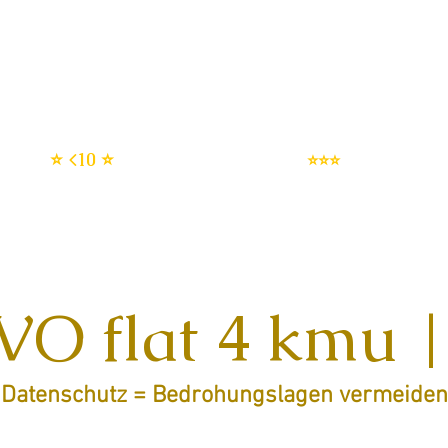
enschutz SERVICES
DSMS | Datenschutzmanagemen
DSGVO setup
IT Sicherheit
⭐ <10 ⭐
⭐⭐⭐
O flat 4 kmu |
Datenschutz = Bedrohungslagen vermeiden