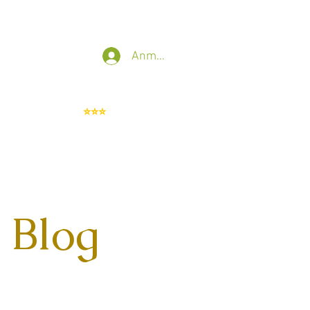
t
IT Sicherheit
Mehr
Anmelden
Whistleblowing
⭐⭐⭐
 Blog