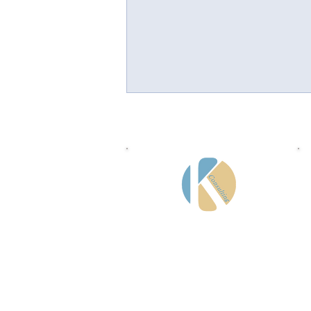
Cyberresilienz
KP Consulting GmbH
Eichenzaunweg 17 a
85630 Grasbrunn
(Bayern)
Telefon:
+49 (0)178 384 08 30
E-Mail:
jrotter@dsgvo-4kmu.de