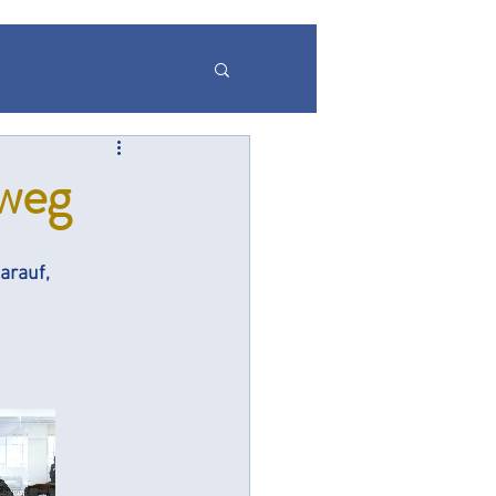
r
sweg
darauf, 
gspflicht
Echtzeit