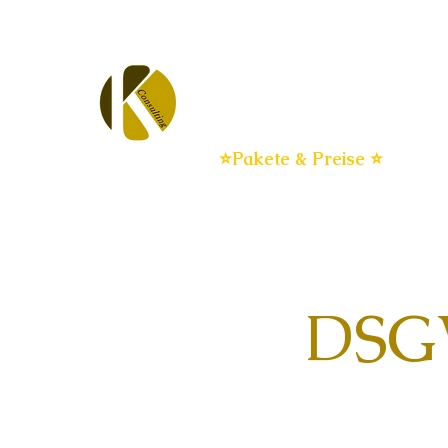
Datenschutz für KMU
Dat
DSGVO flat
⭐Pakete & Preise ⭐
DSGV