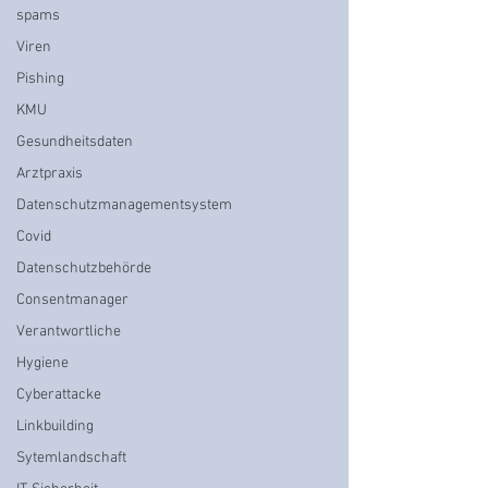
spams
Viren
Pishing
KMU
Gesundheitsdaten
Arztpraxis
Datenschutzmanagementsystem
Covid
Datenschutzbehörde
Consentmanager
Verantwortliche
Hygiene
Cyberattacke
Linkbuilding
Sytemlandschaft