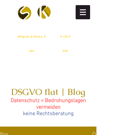
DSGVO flat
DSGVO setup
⭐Pakete & Preise ⭐
⭐ <10 ⭐
IT Sicherheit
Whistleblowing
⭐⭐⭐
⭐⭐⭐
DSGVO flat | Blog
Datenschutz = Bedrohungslagen
vermeiden
keine Rechtsberatung
Blog