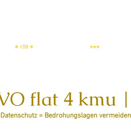
enschutz SERVICES
DSMS | Datenschutzmanagemen
DSGVO setup
IT Sicherheit
⭐ <10 ⭐
⭐⭐⭐
O flat 4 kmu |
Datenschutz = Bedrohungslagen vermeiden