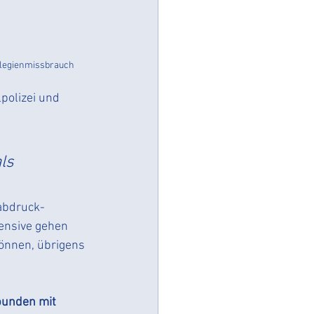
ivilegienmissbrauch
polizei und 
ls 
rabdruck-
ensive gehen 
önnen, übrigens 
bunden mit 