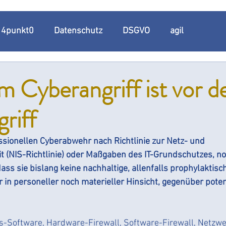
t 4punkt0
Datenschutz
DSGVO
agil
n
Datenschutzmanagement
Datenschutzmanage
 Cyberangriff ist vor 
riff
Datenschutzkonformität
Datenschutzdokumentation
ssionellen Cyberabwehr nach Richtlinie zur Netz- und 
kumenationspflicht
Informationspflicht
Umsetzun
t (NIS-Richtlinie) oder Maßgaben des IT-Grundschutzes, no
ass sie bislang keine nachhaltige, allenfalls prophylaktisc
in personeller noch materieller Hinsicht, gegenüber poten
enschutzerklärung
Bedrohungslage
Bußgeld
us-Software, Hardware-Firewall, Software-Firewall, Netzw