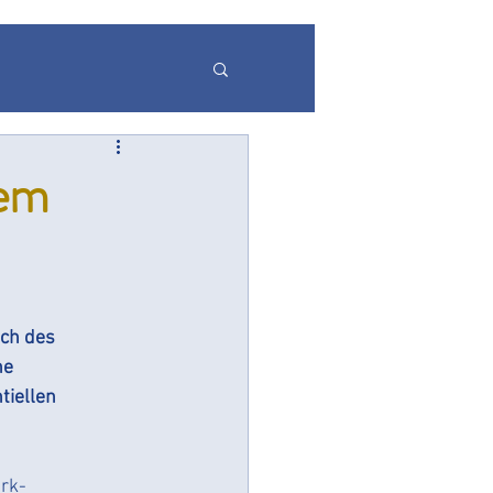
r
dem
gspflicht
Echtzeit
ch des 
he 
tiellen 
erk-