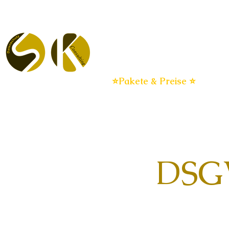
Datenschutz für KMU
Dat
DSGVO flat
⭐Pakete & Preise ⭐
DSGV