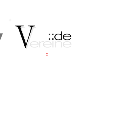
vereine
::
de
Vereine, Verbände & Experten
Siemensstr. 9
93055 Regensburg
Hotline:
+49 (0)160 960 72272
E-Mail:
admin@vereine.de