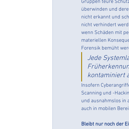
Gruppen teure Schu
überwinden und deren
nicht erkannt und sc
nicht verhindert werde
wenn Schäden mit per
materiellen Konseque
Forensik bemüht we
Jede Systemla
Früherkennu
kontaminiert 
Insofern Cyberangriff
Scanning und -Hacking
und ausnahmslos in a
auch in mobilen Bere
Bleibt nur noch der 