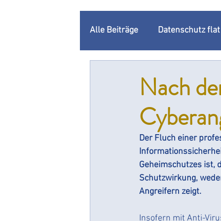
Alle Beiträge
Datenschutz fla
Unternehmenskommunikatio
Nach dem
Cyberang
Datenschutzbeauftragter
Der Fluch einer profe
Rechenschaftspflicht
Do
Informationssicherhei
Geheimschutzes ist, d
Schutzwirkung, weder 
Changemanagement
Dat
Angreifern zeigt.
Insofern mit Anti-Vir