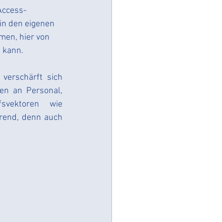
Access-
in den eigenen 
en, hier von 
Datenschutzsystem
 kann. 
erschärft sich 
n an Personal, 
svektoren wie 
hrend, denn auch 