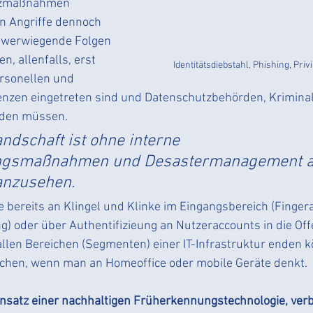
tzmaßnahmen 
 Angriffe dennoch 
hwerwiegende Folgen 
n, allenfalls, erst 
 Identitätsdiebstahl, Phishing, Pr
sonellen und  
nzen eingetreten sind und Datenschutzbehörden, Kriminal
rden müssen.
ndschaft ist ohne interne 
ngsmaßnahmen und Desastermanagement a
anzusehen.
e bereits an Klingel und Klinke im Eingangsbereich (Finge
) oder über Authentifizieung an Nutzeraccounts in die Off
llen Bereichen (Segmenten) einer IT-Infrastruktur enden k
ichen, wenn man an Homeoffice oder mobile Geräte denkt.
Einsatz einer nachhaltigen Früherkennungstechnologie, ver