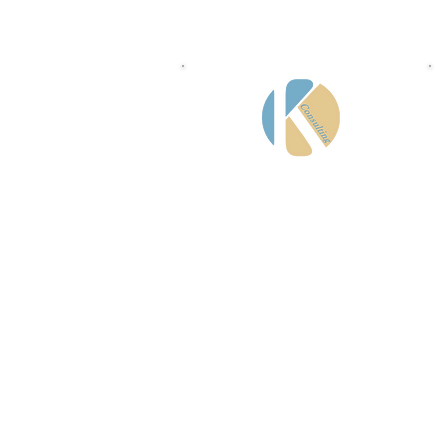
KP Consulting GmbH
Eichenzaunweg 17 a
85630 Grasbrunn
(Bayern)
Telefon:
+49 (0)178 384 08 30
E-Mail:
jrotter@dsgvo-4kmu.de