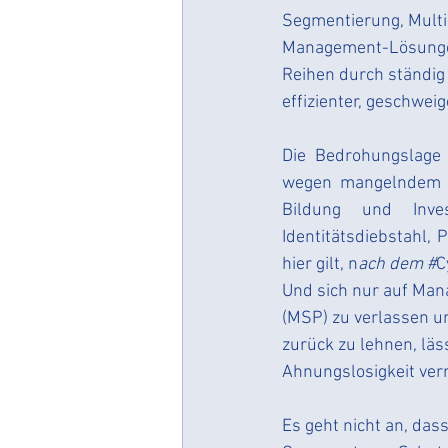
#zerodatabreachculture
Segmentierung, Multi
Management-Lösungen,
Reihen durch ständig
Vereine & Verbände
vere
effizienter, geschwei
Die Bedrohungslage 
wegen mangelndem Ri
Bildung und Inves
Identitätsdiebstahl, 
hier gilt, n
ach dem #
C
Und sich nur auf Mana
(MSP) zu verlassen u
zurück zu lehnen, lä
Ahnungslosigkeit ver
Es geht nicht an, dass