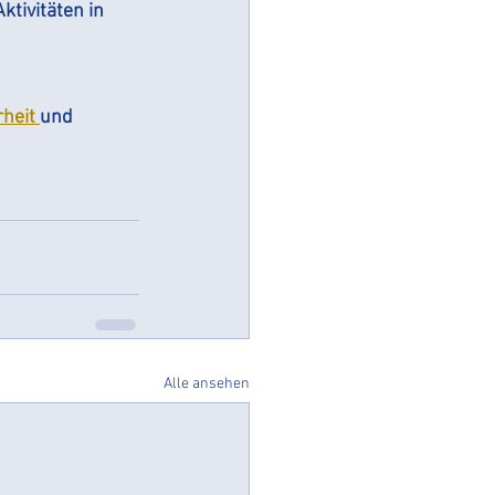
tivitäten in 
heit 
und 
Alle ansehen