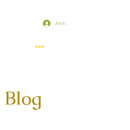
t
IT Sicherheit
Mehr
Anmelden
Whistleblowing
⭐⭐⭐
 Blog