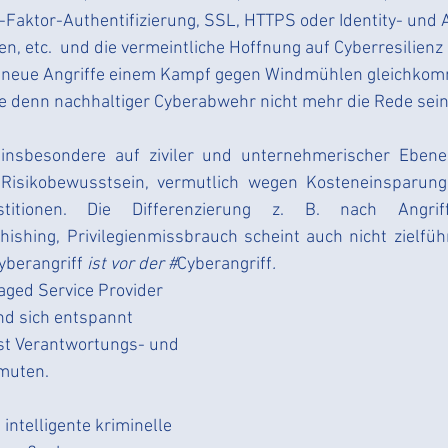
OKR
Ehrenamt
Kooperation
Web
Jobs
-Faktor-Authentifizierung, SSL, HTTPS oder Identity- und 
 etc.  und die vermeintliche Hoffnung auf Cyberresilienz 
 neue Angriffe einem Kampf gegen Windmühlen gleichkomm
in4punkt0
Effizienz
Datenschutzumsetzung
ge denn nachhaltiger Cyberabwehr nicht mehr die Rede sein
insbesondere auf ziviler und unternehmerischer Ebene v
sikobewusstsein, vermutlich wegen Kosteneinsparunge
titionen. Die Differenzierung z. B. nach Angriff
Phishing, Privilegienmissbrauch scheint auch nicht zielfü
yberangriff
 ist vor der #
Cyberangriff
.
ged Service Provider  
nd sich entspannt 
sst Verantwortungs- und 
muten.
 intelligente kriminelle 