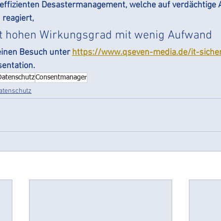
effizienten Desastermanagement, welche auf verdächtige Ak
reagiert, 
ht hohen Wirkungsgrad mit wenig Aufwand
einen Besuch unter 
https://www.qseven-media.de/it-sicher
sentation.
Datenschutz
Consentmanager
atenschutz