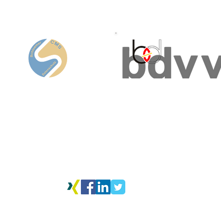
Runde
Schloemer | CMS
bundesverband deutscher
vereine & verbände e. V.
Lindlbergstr. 18b
92331 Parsberg (Opf.)​
Siemensstr. 9
(Bayern)
93055 Regensburg
Telefon
+49 (0)160 960 722 72
Hotline:
+49 (0)160 960 72272
E-Mail
jschloemer@dsgvo-4kmu.de
E-Mail:
kontakt@bdvv.de