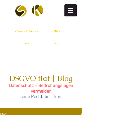
DSGVO flat
DSGVO setup
⭐Pakete & Preise ⭐
⭐ <10 ⭐
IT Sicherheit
Whistleblowing
⭐⭐⭐
⭐⭐⭐
DSGVO flat | Blog
Datenschutz = Bedrohungslagen
vermeiden
keine Rechtsberatung
Blog