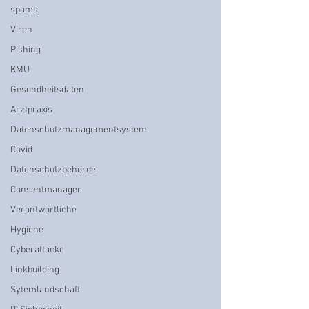
spams
Viren
Pishing
KMU
Gesundheitsdaten
Arztpraxis
Datenschutzmanagementsystem
Covid
Datenschutzbehörde
Consentmanager
Verantwortliche
Hygiene
Cyberattacke
Linkbuilding
Sytemlandschaft