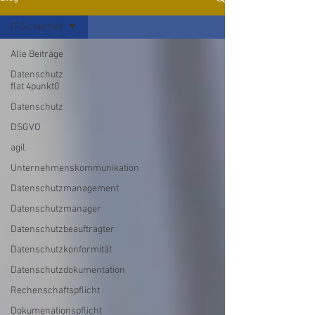
IT-Sicherheit
Alle Beiträge
Datenschutz
flat 4punkt0
Datenschutz
DSGVO
agil
Unternehmenskommunikation
Datenschutzmanagement
Datenschutzmanager
Datenschutzbeauftragter
Datenschutzkonformität
Datenschutzdokumentation
Rechenschaftspflicht
Dokumenationspflicht