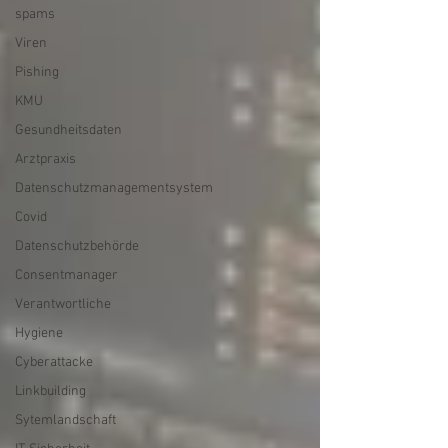
spams
Viren
Pishing
KMU
Gesundheitsdaten
Arztpraxis
Datenschutzmanagementsystem
Covid
Datenschutzbehörde
Consentmanager
Verantwortliche
Hygiene
Cyberattacke
Linkbuilding
Sytemlandschaft