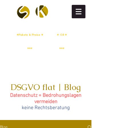
DSGVO flat
DSGVO setup
⭐Pakete & Preise ⭐
⭐ <10 ⭐
IT Sicherheit
Whistleblowing
⭐⭐⭐
⭐⭐⭐
DSGVO flat | Blog
Datenschutz = Bedrohungslagen
vermeiden
keine Rechtsberatung
Blog