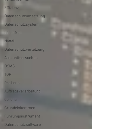
Effizienz
Datenschutzumsetzung
Datenschutzsystem
Löschfrist
Notfall
Datenschutzverletzung
Auskunftsersuchen
DSMS
TOP
Pro bono
Auftragsverarbeitung
Corona
Grundeinkommen
Führungsinstrument
Datenschutzsoftware