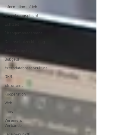
Informationspflicht
Umsetzungspflicht
Echtzeit
Changemanagement
Datenschutzerklärung
Bedrohungslage
Bußgeld
#zerodatabreachculture
OKR
Ehrenamt
Kooperation
Web
Jobs
Vereine &
Verbände
verein4punkt0