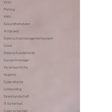
Viren
Pishing
KMU
Gesundheitsdaten
Arztpraxis
Datenschutzmanagementsystem
Covid
Datenschutzbehörde
Consentmanager
Verantwortliche
Hygiene
Cyberattacke
Linkbuilding
Sytemlandschaft
IT-Sicherheit
Cybersicherheit