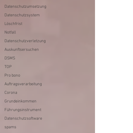
Datenschutzumsetzung
Datenschutzsystem
Löschfrist
Notfall
Datenschutzverletzung
Auskunftsersuchen
DSMS
TOP
Pro bono
Auftragsverarbeitung
Corona
Grundeinkommen
Führungsinstrument
Datenschutzsoftware
spams