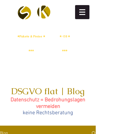
DSGVO flat
DSGVO setup
⭐Pakete & Preise ⭐
⭐ <10 ⭐
IT Sicherheit
Whistleblowing
⭐⭐⭐
⭐⭐⭐
DSGVO flat | Blog
Datenschutz = Bedrohungslagen
vermeiden
keine Rechtsberatung
Blog