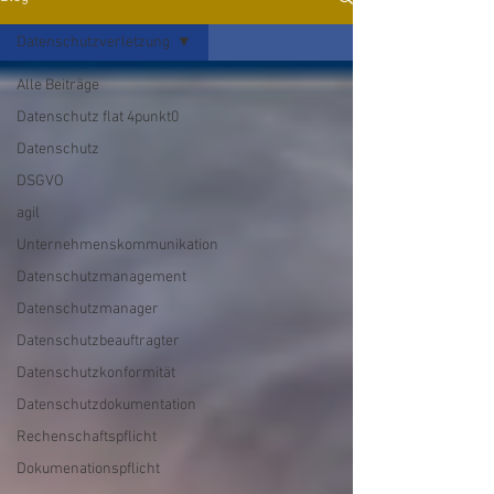
Datenschutzverletzung
Alle Beiträge
Datenschutz flat 4punkt0
Datenschutz
DSGVO
agil
Unternehmenskommunikation
Datenschutzmanagement
Datenschutzmanager
Datenschutzbeauftragter
Datenschutzkonformität
Datenschutzdokumentation
Rechenschaftspflicht
Dokumenationspflicht