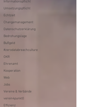
Informationspflicht
Umsetzungspflicht
Echtzeit
Changemanagement
Datenschutzerklärung
Bedrohungslage
Bußgeld
#zerodatabreachculture
OKR
Ehrenamt
Kooperation
Web
Jobs
Vereine & Verbände
verein4punkt0
Effizienz