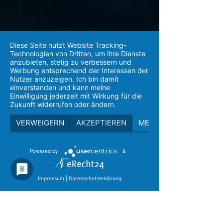
Diese Seite nutzt Website Tracking-
Technologien von Dritten, um ihre Dienste
anzubieten, stetig zu verbessern und
Werbung entsprechend der Interessen der
Nutzer anzuzeigen. Ich bin damit
einverstanden und kann meine
Einwilligung jederzeit mit Wirkung für die
Zukunft widerrufen oder ändern.
VERWEIGERN
AKZEPTIEREN
MEHR
Powered by
&
Impressum
|
Datenschutzerklärung