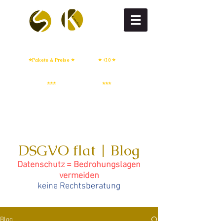
DSGVO flat
DSGVO setup
⭐Pakete & Preise ⭐
⭐ <10 ⭐
IT Sicherheit
Whistleblowing
⭐⭐⭐
⭐⭐⭐
DSGVO flat | Blog
Datenschutz = Bedrohungslagen
vermeiden
keine Rechtsberatung
Blog