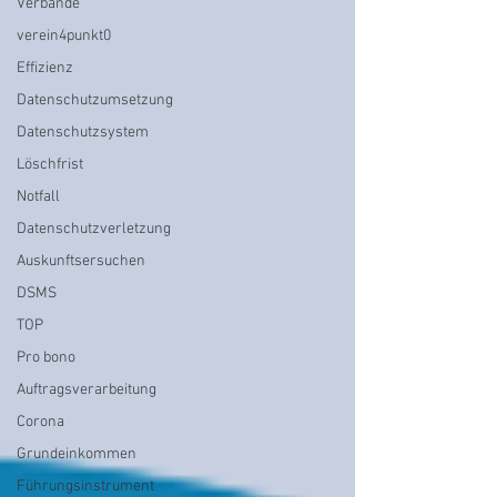
Verbände
verein4punkt0
Effizienz
Datenschutzumsetzung
Datenschutzsystem
Löschfrist
Notfall
Datenschutzverletzung
Auskunftsersuchen
DSMS
TOP
Pro bono
Auftragsverarbeitung
Corona
Grundeinkommen
Führungsinstrument