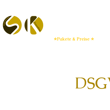
Datenschutz für KMU
Dat
DSGVO flat
⭐Pakete & Preise ⭐
DSGV