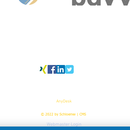
Schloemer | CMS
bundesverband deutscher
vereine & verbände e. V.
Lindlbergstr. 18b
92331 Parsberg (Opf.)​
Siemensstr. 9
(Bayern)
93055 Regensburg
Telefon
+49 (0)160 960 722 72
Hotline:
+49 (0)160 960 72272
E-Mail
jschloemer@dsgvo-4kmu.de
E-Mail:
kontakt@bdvv.de
|
Datenschutzinformationen
|
Nutzungsbedingungen
|
Allgemeine Geschäft
Impressum
|
Hinweisgeberschutz
AnyDesk
© 2022 by
Schloemer | CMS
Webmaster Login