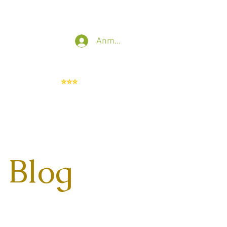
t
IT Sicherheit
Mehr
Anmelden
Whistleblowing
⭐⭐⭐
 Blog