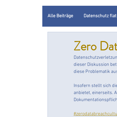
Alle Beiträge
Datenschutz fla
Unternehmenskommunikatio
Zero Dat
Datenschutzverletzung
Datenschutzbeauftragter
dieser Diskussion bete
diese Problematik aus
Rechenschaftspflicht
Do
Insofern stellt sich 
anbietet, einerseits. 
Changemanagement
Dat
Dokumentationspflicht
#zerodatabreachcult