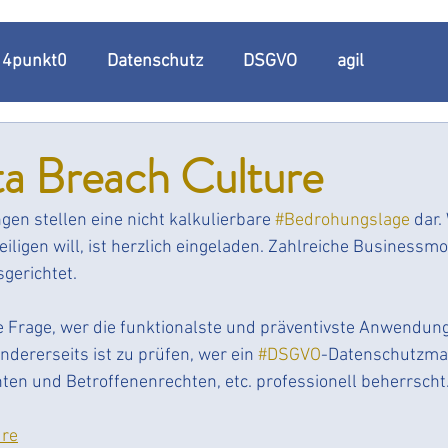
t 4punkt0
Datenschutz
DSGVO
agil
n
Datenschutzmanagement
Datenschutzmanage
a Breach Culture
en stellen eine nicht kalkulierbare 
#Bedrohungslage
 dar.
Datenschutzkonformität
Datenschutzdokumentation
iligen will, ist herzlich eingeladen. Zahlreiche Businessmo
gerichtet. 
kumenationspflicht
Informationspflicht
Umsetzun
die Frage, wer die funktionalste und präventivste Anwendun
Andererseits ist zu prüfen, wer ein 
#DSGVO
-Datenschutzma
enschutzerklärung
Bedrohungslage
Bußgeld
en und Betroffenenrechten, etc. professionell beherrscht.
ure