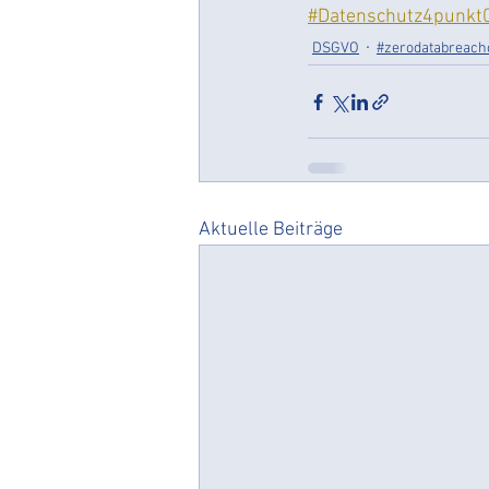
#zerodatabreachculture
#Datenschutz4punkt
DSGVO
#zerodatabreach
Vereine & Verbände
vere
Aktuelle Beiträge