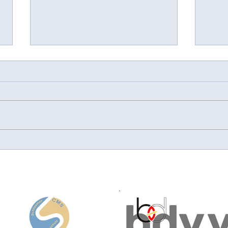
vereine::de | Datenschutz &
bdvv 
Vereinskommunikation
pro 