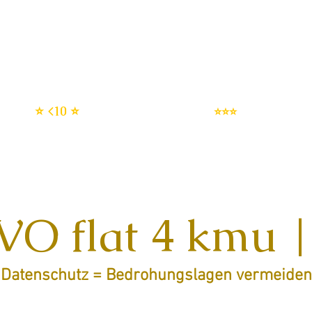
enschutz SERVICES
DSMS | Datenschutzmanagemen
DSGVO setup
IT Sicherheit
⭐ <10 ⭐
⭐⭐⭐
O flat 4 kmu |
Datenschutz = Bedrohungslagen vermeiden