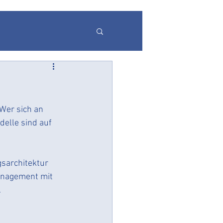
r
 Wer sich an 
delle sind auf 
gspflicht
Echtzeit
gsarchitektur 
nagement mit 
 