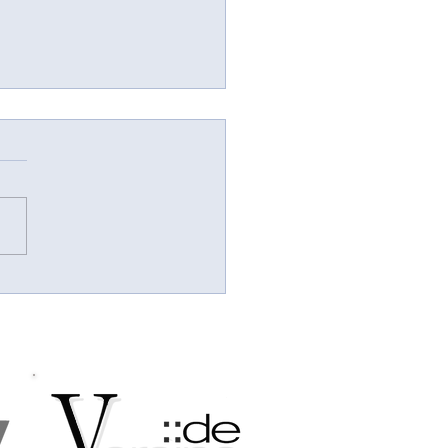
| datenschutz für vereine |
bono