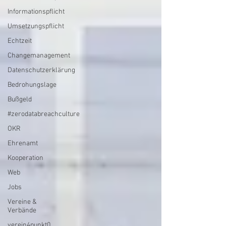
Informationspflicht
Umsetzungspflicht
Echtzeit
Changemanagement
Datenschutzerklärung
Bedrohungslage
Bußgeld
#zerodatabreachculture
OKR
Ehrenamt
Kooperation
Web
Jobs
Vereine &
Verbände
verein4punkt0