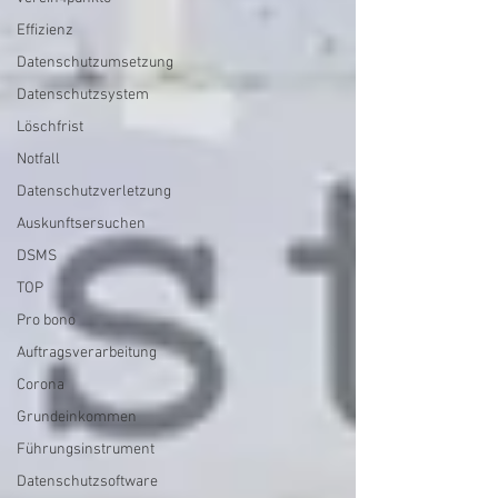
Effizienz
Datenschutzumsetzung
Datenschutzsystem
Löschfrist
Notfall
Datenschutzverletzung
Auskunftsersuchen
DSMS
TOP
Pro bono
Auftragsverarbeitung
Corona
Grundeinkommen
Führungsinstrument
Datenschutzsoftware