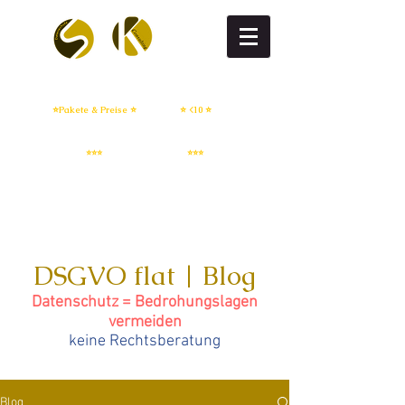
DSGVO flat
DSGVO setup
⭐Pakete & Preise ⭐
⭐ <10 ⭐
IT Sicherheit
Whistleblowing
⭐⭐⭐
⭐⭐⭐
DSGVO flat | Blog
Datenschutz = Bedrohungslagen
vermeiden
keine Rechtsberatung
Blog