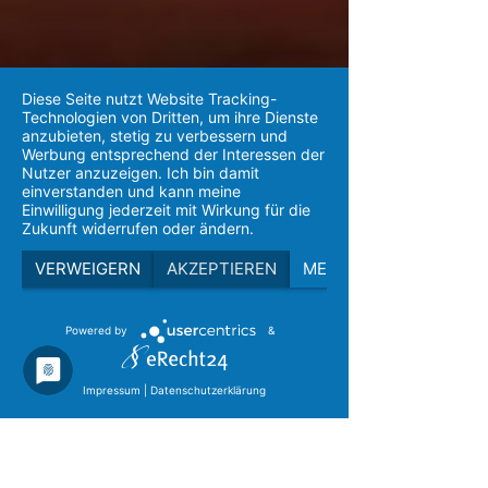
Diese Seite nutzt Website Tracking-
Technologien von Dritten, um ihre Dienste
anzubieten, stetig zu verbessern und
Werbung entsprechend der Interessen der
Nutzer anzuzeigen. Ich bin damit
einverstanden und kann meine
Einwilligung jederzeit mit Wirkung für die
Zukunft widerrufen oder ändern.
VERWEIGERN
AKZEPTIEREN
MEHR
Powered by
&
Impressum
|
Datenschutzerklärung