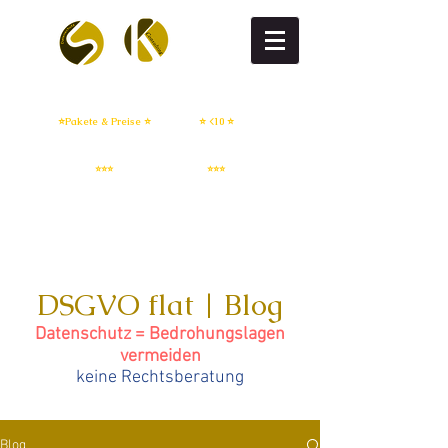
DSGVO flat
DSGVO setup
⭐Pakete & Preise ⭐
⭐ <10 ⭐
IT Sicherheit
Whistleblowing
⭐⭐⭐
⭐⭐⭐
DSGVO flat | Blog
Datenschutz = Bedrohungslagen
vermeiden
keine Rechtsberatung
Blog