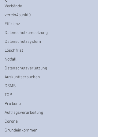
&
Verbände
verein4punkt0
Effizienz
Datenschutzumsetzung
Datenschutzsystem
Löschfrist
Notfall
Datenschutzverletzung
Auskunftsersuchen
DSMS
TOP
Pro bono
Auftragsverarbeitung
Corona
Grundeinkommen