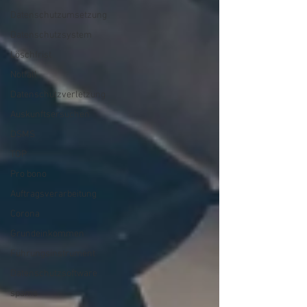
Datenschutzumsetzung
Datenschutzsystem
Löschfrist
Notfall
Datenschutzverletzung
Auskunftsersuchen
DSMS
TOP
Pro bono
Auftragsverarbeitung
Corona
Grundeinkommen
Führungsinstrument
Datenschutzsoftware
spams