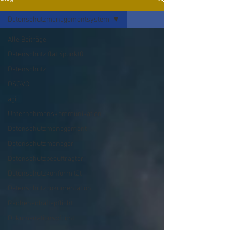
Datenschutzmanagementsystem
Alle Beiträge
Datenschutz flat 4punkt0
Datenschutz
DSGVO
agil
Unternehmenskommunikation
Datenschutzmanagement
Datenschutzmanager
Datenschutzbeauftragter
Datenschutzkonformität
Datenschutzdokumentation
Rechenschaftspflicht
Dokumenationspflicht