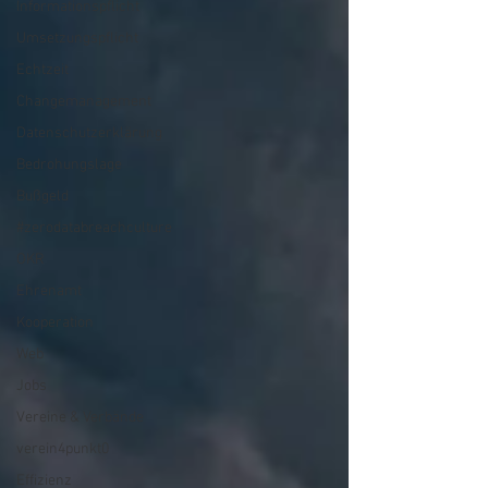
Informationspflicht
Umsetzungspflicht
Echtzeit
Changemanagement
Datenschutzerklärung
Bedrohungslage
Bußgeld
#zerodatabreachculture
OKR
Ehrenamt
Kooperation
Web
Jobs
Vereine & Verbände
verein4punkt0
Effizienz