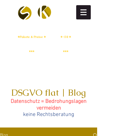
DSGVO flat
DSGVO setup
⭐Pakete & Preise ⭐
⭐ <10 ⭐
IT Sicherheit
Whistleblowing
⭐⭐⭐
⭐⭐⭐
DSGVO flat | Blog
Datenschutz = Bedrohungslagen
vermeiden
keine Rechtsberatung
Blog