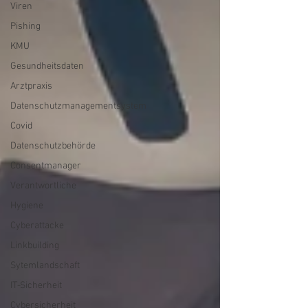
Viren
Pishing
KMU
Gesundheitsdaten
Arztpraxis
Datenschutzmanagementsystem
Covid
Datenschutzbehörde
Consentmanager
Verantwortliche
Hygiene
Cyberattacke
Linkbuilding
Sytemlandschaft
IT-Sicherheit
Cybersicherheit