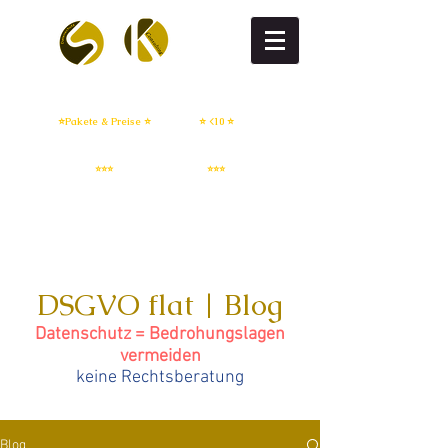
DSGVO flat
DSGVO setup
⭐Pakete & Preise ⭐
⭐ <10 ⭐
IT Sicherheit
Whistleblowing
⭐⭐⭐
⭐⭐⭐
DSGVO flat | Blog
Datenschutz = Bedrohungslagen
vermeiden
keine Rechtsberatung
Blog