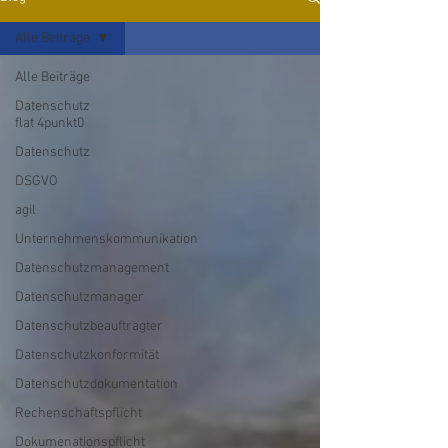
Alle Beiträge
Alle Beiträge
Datenschutz
flat 4punkt0
Datenschutz
DSGVO
agil
Unternehmenskommunikation
Datenschutzmanagement
Datenschutzmanager
Datenschutzbeauftragter
Datenschutzkonformität
Datenschutzdokumentation
Rechenschaftspflicht
Dokumenationspflicht