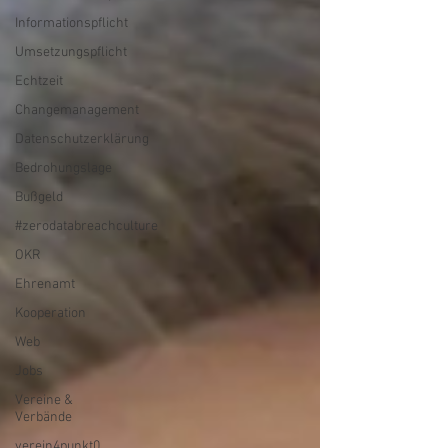
Informationspflicht
Umsetzungspflicht
Echtzeit
Changemanagement
Datenschutzerklärung
Bedrohungslage
Bußgeld
#zerodatabreachculture
OKR
Ehrenamt
Kooperation
Web
Jobs
Vereine &
Verbände
verein4punkt0