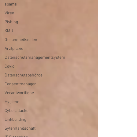
spams
Viren
Pishing
KMU
Gesundheitsdaten
Arztpraxis
Datenschutzmanagementsystem
Covid
Datenschutzbehörde
Consentmanager
Verantwortliche
Hygiene
Cyberattacke
Linkbuilding
Sytemlandschaft