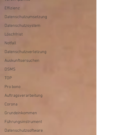
Effizienz
Datenschutzumsetzung
Datenschutzsystem
Löschfrist
Notfall
Datenschutzverletzung
Auskunftsersuchen
DSMS
TOP
Pro bono
Auftragsverarbeitung
Corona
Grundeinkommen
Führungsinstrument
Datenschutzsoftware